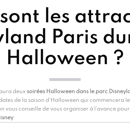
sont les attra
land Paris du
Halloween ?
y aura deux
soirées Halloween dans le parc Disney
 dates de la saison d’Halloween qui commencera le 
 on vous conseille de vous organiser à l’avance pour
isney
.