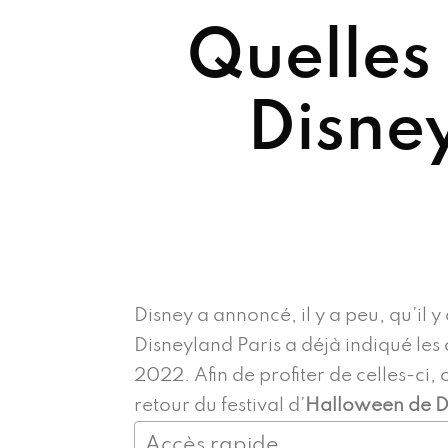
Quelles 
Disney
Disney a annoncé, il y a peu, qu’il 
Disneyland Paris a déjà indiqué les
2022. Afin de profiter de celles-ci,
retour du festival d’
Halloween de D
Accès rapide